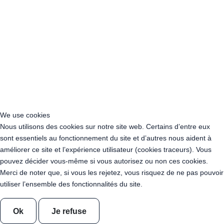
Acheter Guirlande Guinguette Normandie
Acheter Guirlande Guinguette Nouvelle-Aquitaine
Acheter Guirlande Guinguette Occitanie
Acheter Guirlande Guinguette Pays de la Loire
Acheter Guirlande Guinguette Provence-Alpes-Côte d’Azur
Location Guirlande Guinguette Cachan (94230)
Acheter Guirlande Guinguette Athis-Mons (91200)
Acheter Guirlande Guinguette Nanterre (92014)
Acheter Guirlande Guinguette Colombes (92700)
Acheter Guirlande Guinguette Asnières-sur-Seine (92600)
We use cookies
Acheter Guirlande Guinguette Courbevoie (92400)
Nous utilisons des cookies sur notre site web. Certains d’entre eux
Acheter Guirlande Guinguette Rueil-Malmaison (92500)
sont essentiels au fonctionnement du site et d’autres nous aident à
Acheter Guirlande Guinguette Issy-les-Moulineaux (97132)
améliorer ce site et l’expérience utilisateur (cookies traceurs). Vous
Acheter Guirlande Guinguette Levallois-Perret (92300)
pouvez décider vous-même si vous autorisez ou non ces cookies.
Acheter Guirlande Guinguette Antony (92160)
Merci de noter que, si vous les rejetez, vous risquez de ne pas pouvoir
Acheter Guirlande Guinguette Clichy (92110)
utiliser l’ensemble des fonctionnalités du site.
Acheter Guirlande Guinguette Neuilly-sur-Seine (92200)
Acheter Guirlande Guinguette Clamart (92140)
Ok
Je refuse
Acheter Guirlande Guinguette Suresnes (92150)
Acheter Guirlande Guinguette Montrouge (92120)