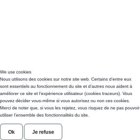
Location Cercle 5 branches - 1 IN 5 OUT
Location Câble Connecteur en T 1 en 2
Location Câble Connecteur en T 1 en 3
Location Descente de Guirlande 20 cm
Location Descente de Guirlande 30 cm
Location Descente de Guirlande 40 cm
Location Câble rallonge 20cm
Location Câble rallonge 5m
Location Câble rallonge 10m
Guirlande KOBA - Mimosa - 10m X 20 ampoules
Lampe retro metal or
Lampe retro metal argent
We use cookies
Lampe retro metal or rose
Lampe retro metal or arrondie
Nous utilisons des cookies sur notre site web. Certains d’entre eux
Lampe retro metal argent arrondie
sont essentiels au fonctionnement du site et d’autres nous aident à
Lampe retro metal or rose arrondie
améliorer ce site et l’expérience utilisateur (cookies traceurs). Vous
Location Tabouret Haut Métal Blanc
pouvez décider vous-même si vous autorisez ou non ces cookies.
Location Tabouret Bas Métal Noir
Merci de noter que, si vous les rejetez, vous risquez de ne pas pouvoir
Location Tabouret Bas Métal Blanc
utiliser l’ensemble des fonctionnalités du site.
Location Tabouret Haut Métal Noir
Location FATPOP 300 - 8 Pers - Couleur Azul + coussins
Ok
Je refuse
Location FATPOP 300 - 8 Pers - Couleur Café + coussins
Location FATPOP 300 - 8 Pers - Couleur Argent + coussins