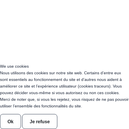
Acheter Guirlande Guinguette Occitanie
Acheter Guirlande Guinguette Pays de la Loire
Acheter Guirlande Guinguette Provence-Alpes-Côte d’Azur
Location Guirlande Guinguette Cachan (94230)
Acheter Guirlande Guinguette Athis-Mons (91200)
Acheter Guirlande Guinguette Nanterre (92014)
Acheter Guirlande Guinguette Colombes (92700)
Acheter Guirlande Guinguette Asnières-sur-Seine (92600)
Acheter Guirlande Guinguette Courbevoie (92400)
Acheter Guirlande Guinguette Rueil-Malmaison (92500)
We use cookies
Acheter Guirlande Guinguette Issy-les-Moulineaux (97132)
Nous utilisons des cookies sur notre site web. Certains d’entre eux
Acheter Guirlande Guinguette Levallois-Perret (92300)
sont essentiels au fonctionnement du site et d’autres nous aident à
Acheter Guirlande Guinguette Antony (92160)
améliorer ce site et l’expérience utilisateur (cookies traceurs). Vous
Acheter Guirlande Guinguette Clichy (92110)
pouvez décider vous-même si vous autorisez ou non ces cookies.
Acheter Guirlande Guinguette Neuilly-sur-Seine (92200)
Merci de noter que, si vous les rejetez, vous risquez de ne pas pouvoir
Acheter Guirlande Guinguette Clamart (92140)
utiliser l’ensemble des fonctionnalités du site.
Acheter Guirlande Guinguette Suresnes (92150)
Acheter Guirlande Guinguette Montrouge (92120)
Ok
Je refuse
Acheter Guirlande Guinguette Gennevilliers (92230)