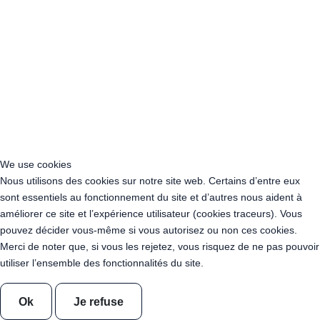
Acheter Guirlande Guinguette Loir-et-Cher (41)
Acheter Guirlande Guinguette Loire (42)
Acheter Guirlande Guinguette Haute-Loire (43)
Acheter Guirlande Guinguette Loire-Atlantique (44)
Acheter Guirlande Guinguette Loiret (45)
Acheter Guirlande Guinguette Lot (46)
Acheter Guirlande Guinguette Lot-et-Garonne (47)
Acheter Guirlande Guinguette Lozère (48)
Acheter Guirlande Guinguette Maine-et-Loire (49)
Acheter Guirlande Guinguette Manche (50)
We use cookies
Acheter Guirlande Guinguette Marne (51)
Nous utilisons des cookies sur notre site web. Certains d’entre eux
Acheter Guirlande Guinguette Haute-Marne (52)
sont essentiels au fonctionnement du site et d’autres nous aident à
Acheter Guirlande Guinguette Mayenne (53)
améliorer ce site et l’expérience utilisateur (cookies traceurs). Vous
Acheter Guirlande Guinguette Meurthe-et-Moselle (54)
pouvez décider vous-même si vous autorisez ou non ces cookies.
Acheter Guirlande Guinguette Meuse (55)
Merci de noter que, si vous les rejetez, vous risquez de ne pas pouvoir
Acheter Guirlande Guinguette Morbihan (56)
utiliser l’ensemble des fonctionnalités du site.
Acheter Guirlande Guinguette Moselle (57)
Acheter Guirlande Guinguette Nièvre (58)
Ok
Je refuse
Acheter Guirlande Guinguette Nord (59)