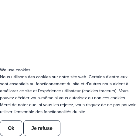
Acheter Guirlande Guinguette Villepinte (93420)
Acheter Guirlande Guinguette Tremblay-en-France (93290)
Acheter Guirlande Guinguette Neuilly-sur-Marne (93330)
Acheter Guirlande Guinguette Bagnolet (93170)
Acheter Guirlande Guinguette Pierrefitte-sur-Seine (93380)
Acheter Guirlande Guinguette Villemomble (93250)
Acheter Guirlande Guinguette Vitry-sur-Seine (94400)
Acheter Guirlande Guinguette Créteil (94000)
Acheter Guirlande Guinguette Champigny-sur-Marne (94500)
Acheter Guirlande Guinguette Saint-Maur-des-Fossés (94100)
We use cookies
Acheter Guirlande Guinguette Ivry-sur-Seine (94205)
Nous utilisons des cookies sur notre site web. Certains d’entre eux
Acheter Guirlande Guinguette Maisons-Alfort (94700)
sont essentiels au fonctionnement du site et d’autres nous aident à
Acheter Guirlande Guinguette Villejuif (94800)
améliorer ce site et l’expérience utilisateur (cookies traceurs). Vous
Acheter Guirlande Guinguette Fontenay-sous-Bois (94120)
pouvez décider vous-même si vous autorisez ou non ces cookies.
Acheter Guirlande Guinguette Vincennes (94300)
Merci de noter que, si vous les rejetez, vous risquez de ne pas pouvoir
Acheter Guirlande Guinguette Choisy-le-Roi (94600)
utiliser l’ensemble des fonctionnalités du site.
Acheter Guirlande Guinguette Alfortville (94140)
Acheter Guirlande Guinguette Villeneuve-Saint-Georges (94190)
Ok
Je refuse
Acheter Guirlande Guinguette Le Perreux-sur-Marne (94170)
Acheter Guirlande Guinguette Nogent-sur-Marne (94130)