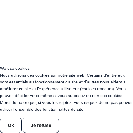
Acheter Guirlande Guinguette Montrouge (92120)
Acheter Guirlande Guinguette Gennevilliers (92230)
Acheter Guirlande Guinguette Meudon (92190)
Acheter Guirlande Guinguette Puteaux (92800)
Acheter Guirlande Guinguette Bagneux (92220)
Acheter Guirlande Guinguette Châtillon (92320)
Acheter Guirlande Guinguette Châtenay-Malabry (92290)
Acheter Guirlande Guinguette Malakoff (92240)
Acheter Guirlande Guinguette Saint-Cloud (92210)
Acheter Guirlande Guinguette Saint-Denis (93200)
We use cookies
Acheter Guirlande Guinguette Montreuil (93100)
Nous utilisons des cookies sur notre site web. Certains d’entre eux
Acheter Guirlande Guinguette Aubervilliers (93300)
sont essentiels au fonctionnement du site et d’autres nous aident à
Acheter Guirlande Guinguette Aulnay-sous-Bois (93600)
améliorer ce site et l’expérience utilisateur (cookies traceurs). Vous
Acheter Guirlande Guinguette Drancy (93700)
pouvez décider vous-même si vous autorisez ou non ces cookies.
Acheter Guirlande Guinguette Noisy-le-Grand (93160)
Merci de noter que, si vous les rejetez, vous risquez de ne pas pouvoir
Acheter Guirlande Guinguette Pantin (93500)
utiliser l’ensemble des fonctionnalités du site.
Acheter Guirlande Guinguette Le Blanc-Mesnil (93150)
Acheter Guirlande Guinguette Épinay-sur-Seine (93800)
Ok
Je refuse
Acheter Guirlande Guinguette Bobigny (93022)