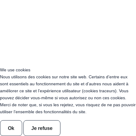
Acheter Guirlande Guinguette Clichy (92110)
Acheter Guirlande Guinguette Neuilly-sur-Seine (92200)
Acheter Guirlande Guinguette Clamart (92140)
Acheter Guirlande Guinguette Suresnes (92150)
Acheter Guirlande Guinguette Montrouge (92120)
Acheter Guirlande Guinguette Gennevilliers (92230)
Acheter Guirlande Guinguette Meudon (92190)
Acheter Guirlande Guinguette Puteaux (92800)
Acheter Guirlande Guinguette Bagneux (92220)
Acheter Guirlande Guinguette Châtillon (92320)
We use cookies
Acheter Guirlande Guinguette Châtenay-Malabry (92290)
Nous utilisons des cookies sur notre site web. Certains d’entre eux
Acheter Guirlande Guinguette Malakoff (92240)
sont essentiels au fonctionnement du site et d’autres nous aident à
Acheter Guirlande Guinguette Saint-Cloud (92210)
améliorer ce site et l’expérience utilisateur (cookies traceurs). Vous
Acheter Guirlande Guinguette Saint-Denis (93200)
pouvez décider vous-même si vous autorisez ou non ces cookies.
Acheter Guirlande Guinguette Montreuil (93100)
Merci de noter que, si vous les rejetez, vous risquez de ne pas pouvoir
Acheter Guirlande Guinguette Aubervilliers (93300)
utiliser l’ensemble des fonctionnalités du site.
Acheter Guirlande Guinguette Aulnay-sous-Bois (93600)
Acheter Guirlande Guinguette Drancy (93700)
Ok
Je refuse
Acheter Guirlande Guinguette Noisy-le-Grand (93160)