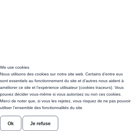
Lot 20 Brins - Lucioles Solaires
Pack 20 Piquets à vis en métal + embout de vissage
Gradateur avec télécommande
Tonneau 225l - Mange-debout en Bois
Tonneau 225l + Mât 340 cm - Bois Déclassé - Couleur Teck - 90
kgs
Tonneau 225l + Mât 240 cm - Bois Déclassé - Couleur Teck - 55
kg
Tonneau 225l + Mât 240 cm - Bois Déclassé - Couleur Neutre - 55
kg
We use cookies
Location Photobooth Bois "Faustine"
Nous utilisons des cookies sur notre site web. Certains d’entre eux
Location Photobooth - Borne Photo - Augustin - Formule Soft
sont essentiels au fonctionnement du site et d’autres nous aident à
Location Photobooth - Borne Photo - Faustine - Formule Soft
améliorer ce site et l’expérience utilisateur (cookies traceurs). Vous
Location Photobooth - Borne Photo - Augustin - Formule Premium
pouvez décider vous-même si vous autorisez ou non ces cookies.
Location Photobooth - Borne Photo - Faustine - Formule Premium
Merci de noter que, si vous les rejetez, vous risquez de ne pas pouvoir
Comptoir en OSB - 100cm x 100 cm x 40cm
utiliser l’ensemble des fonctionnalités du site.
Location Cube 40 x 40x 40cm - OSB
Location Tonneau Mange debout Mat lesté - 225l + Mât 340 cm -
Ok
Je refuse
Bois Déclassé - 140 kg